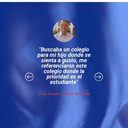
 el
Buscaba un colegio
ivo
para mi hijo donde se
cole
mó la
sienta a gusto, me
p
ustó
referenciaron este
 al
colegio donde la
r
prioridad es el
cons
rtad
estudiante
el 
ñas y
par
ar lo
Hugo Morales
/ Padre de familia
Yomar 
milia