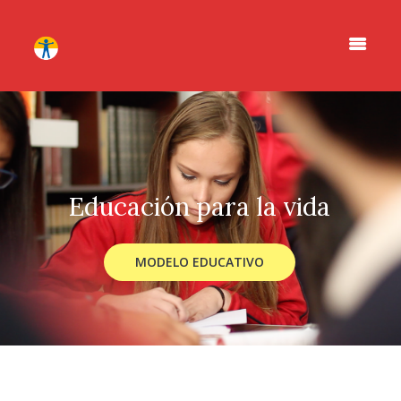
E
d
u
c
a
c
i
ó
n
p
a
r
a
l
a
v
i
d
a
MODELO EDUCATIVO